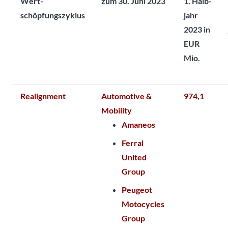
Wert­
zum 30. Juni 2023
1. Halb­
schöpfungszyklus
jahr
2023 in
EUR
Mio.
Realignment
Automotive &
974,1
Mobility
Amaneos
Ferral
United
Group
Peugeot
Motocycles
Group