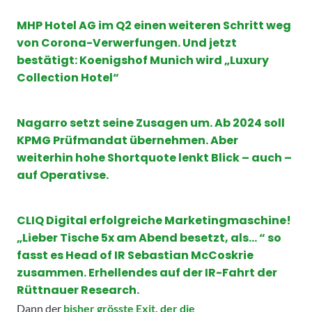
MHP Hotel AG im Q2 einen weiteren Schritt weg
von Corona-Verwerfungen. Und jetzt
bestätigt: Koenigshof Munich wird „Luxury
Collection Hotel“
Nagarro setzt seine Zusagen um. Ab 2024 soll
KPMG Prüfmandat übernehmen. Aber
weiterhin hohe Shortquote lenkt Blick – auch –
auf Operativse.
CLIQ Digital erfolgreiche Marketingmaschine!
„Lieber Tische 5x am Abend besetzt, als… “ so
fasst es Head of IR Sebastian McCoskrie
zusammen. Erhellendes auf der IR-Fahrt der
Rüttnauer Research
.
Dann der
bisher grösste Exit, der die