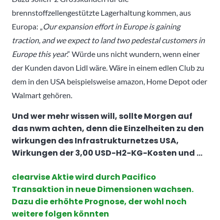
brennstoffzellengestützte Lagerhaltung kommen, aus
Europa: „
Our expansion effort in Europe is
gain
ing
traction
, and we expect to land
two
pedestal customer
s
in
Europe this year
.“ Würde uns nicht wundern, wenn einer
der Kunden davon Lidl wäre. Wäre in einem edlen Club zu
dem in den USA beispielsweise amazon, Home Depot oder
Walmart gehören.
Und wer mehr wissen will, sollte Morgen auf
das nwm achten, denn die Einzelheiten zu den
wirkungen des Infrastrukturnetzes USA,
Wirkungen der 3,00 USD-H2-KG-Kosten und …
clearvise Aktie wird durch Pacifico
Transaktion in neue Dimensionen wachsen.
Dazu die erhöhte Prognose, der wohl noch
weitere folgen könnten