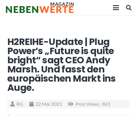
H2REIHE-Update | Plug
Power’s „Future is quite
bright“ sagt CEO Andy
Marsh. Und fasst den
europäischen Markt ins
Auge.
RG
22 Mai 2021
Post Views :
861