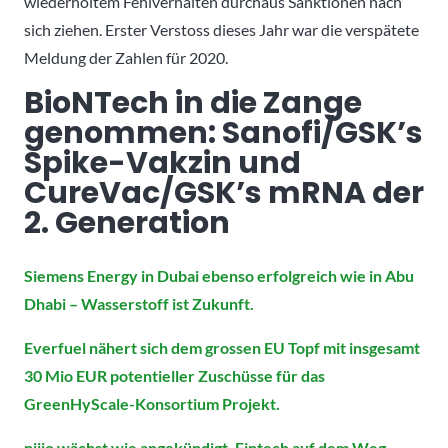
wiederholtem Fehlverhalten durchaus Sanktionen nach
sich ziehen. Erster Verstoss dieses Jahr war die verspätete
Meldung der Zahlen für 2020.
BioNTech in die Zange
genommen: Sanofi/GSK’s
Spike-Vakzin und
CureVac/GSK’s mRNA der
2. Generation
Siemens Energy in Dubai ebenso erfolgreich wie in Abu
Dhabi – Wasserstoff ist Zukunft.
Everfuel nähert sich dem grossen EU Topf mit insgesamt
30 Mio EUR potentieller Zuschüsse für das
GreenHyScale-Konsortium Projekt.
niiio wächst wie angekündigt. Fintech auf dem Weg.