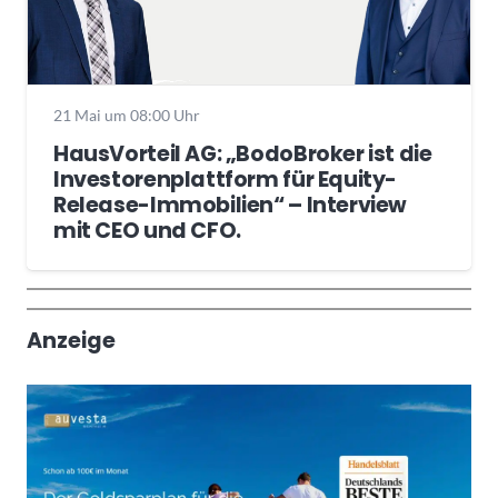
21 Mai um 08:00 Uhr
HausVorteil AG: „BodoBroker ist die
Investorenplattform für Equity-
Release-Immobilien“ – Interview
mit CEO und CFO.
Wochenrückblick
Trendthemen
Anzeige