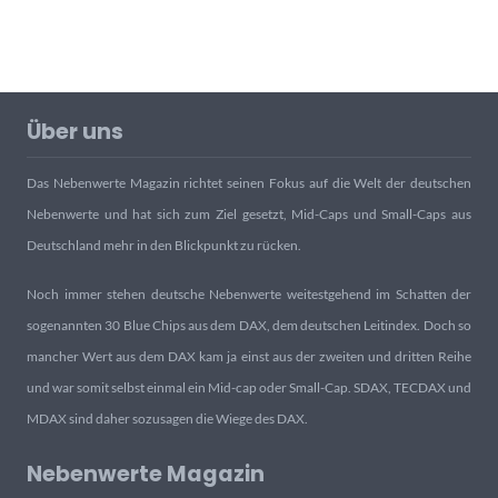
Über uns
Das Nebenwerte Magazin richtet seinen Fokus auf die Welt der deutschen
Nebenwerte und hat sich zum Ziel gesetzt, Mid-Caps und Small-Caps aus
Deutschland mehr in den Blickpunkt zu rücken.
Noch immer stehen deutsche Nebenwerte weitestgehend im Schatten der
sogenannten 30 Blue Chips aus dem DAX, dem deutschen Leitindex. Doch so
mancher Wert aus dem DAX kam ja einst aus der zweiten und dritten Reihe
und war somit selbst einmal ein Mid-cap oder Small-Cap. SDAX, TECDAX und
MDAX sind daher sozusagen die Wiege des DAX.
Nebenwerte Magazin