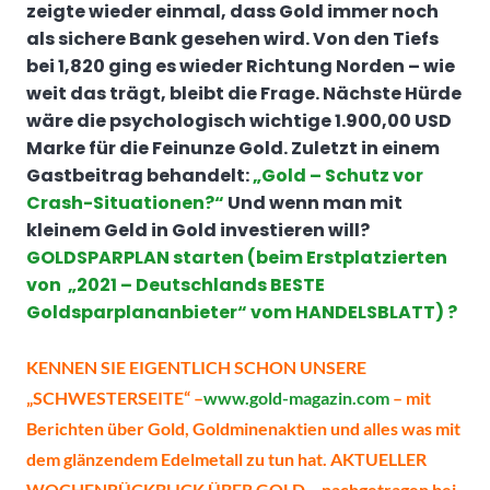
zeigte wieder einmal, dass Gold immer noch
als sichere Bank gesehen wird. Von den Tiefs
bei 1,820 ging es wieder Richtung Norden – wie
weit das trägt, bleibt die Frage. Nächste Hürde
wäre die psychologisch wichtige 1.900,00 USD
Marke für die Feinunze Gold. Zuletzt in einem
Gastbeitrag behandelt:
„Gold – Schutz vor
Crash-Situationen?“
Und wenn man mit
kleinem Geld in Gold investieren will?
GOLDSPARPLAN starten (beim Erstplatzierten
von „2021 – Deutschlands BESTE
Goldsparplananbieter“ vom HANDELSBLATT) ?
KENNEN SIE EIGENTLICH SCHON UNSERE
„SCHWESTERSEITE“ –
www.gold-magazin.com
– mit
Berichten über Gold, Goldminenaktien und alles was mit
dem glänzendem Edelmetall zu tun hat.
AKTUELLER
WOCHENRÜCKBLICK ÜBER GOLD – nachgetragen bei