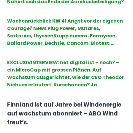
Nähert sich das Ende der Aureliusbeteiligung?
Wochenrückblick KW 41 Angst vor der eigenen
Courage? News Plug Power, Mutares,
Sartorius, thyssenKrupp nucera, Formycon,
Ballard Power, Bechtle, Cancom, Biotest,…
EXCLUSIVINTERVIEW: net digital ist – noch? –
ein MicroCap mit grossen Plänen. Auf
Wachstum ausgerichtet, wie der CEO Theodor
Niehues erläutert. Kurschancen? Ja.
Finnland ist auf Jahre bei Windenergie
auf wachstum abonniert – ABO Wind
freut’s.