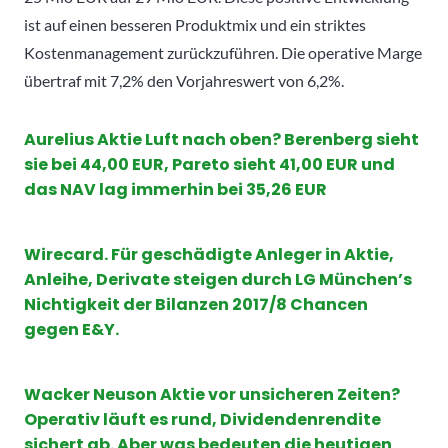
ist auf einen besseren Produktmix und ein striktes
Kostenmanagement zurückzuführen. Die operative Marge
übertraf mit 7,2% den Vorjahreswert von 6,2%.
Aurelius
Aktie
Luft nach oben?
Berenberg
sieht
sie bei 44,00 EUR,
Pareto
sieht 41,00 EUR und
das NAV lag immerhin bei 35,26 EUR
Wirecard. Für geschädigte Anleger in Aktie,
Anleihe, Derivate steigen durch LG München’s
Nichtigkeit der Bilanzen 2017/8 Chancen
gegen E&Y.
Wacker Neuson Aktie vor unsicheren Zeiten?
Operativ läuft es rund, Dividendenrendite
sichert ab. Aber was bedeuten die heutigen