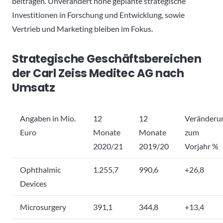
beitragen. Unverändert hohe geplante strategische
Investitionen in Forschung und Entwicklung, sowie
Vertrieb und Marketing bleiben im Fokus.
Strategische Geschäftsbereichen
der Carl Zeiss Meditec AG nach
Umsatz
Angaben in Mio.
12
12
Veränderu
Euro
Monate
Monate
zum
2020/21
2019/20
Vorjahr %
Ophthalmic
1.255,7
990,6
+26,8
Devices
Microsurgery
391,1
344,8
+13,4