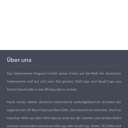
Über uns
Das Nebenwerte Magazin richtet seinen Fokus auf die Welt der deutschen
Nebenwerte und hat sich zum Ziel gesetzt, Mid-Caps und Small-Caps aus
Deutschland mehr in den Blickpunkt zu rücken.
Noch immer stehen deutsche Nebenwerte weitestgehend im Schatten der
sogenannten 30 Blue Chips aus dem DAX, dem deutschen Leitindex. Doch so
mancher Wert aus dem DAX kam ja einst aus der zweiten und dritten Reihe
und war somit selbst einmal ein Mid-cap oder Small-Cap. SDAX, TECDAX und