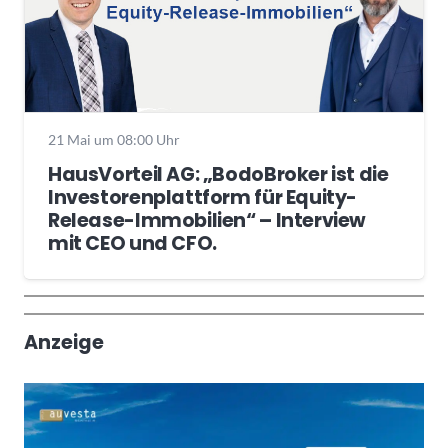
21 Mai um 08:00 Uhr
HausVorteil AG: „BodoBroker ist die
Investorenplattform für Equity-
Release-Immobilien“ – Interview
mit CEO und CFO.
Wochenrückblick
Trendthemen
Anzeige