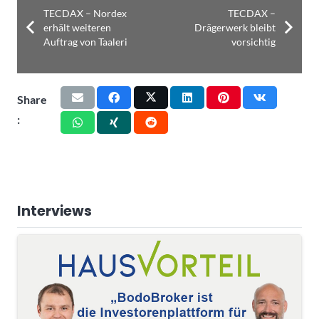
TECDAX – Nordex
TECDAX –
erhält weiteren
Drägerwerk bleibt
Auftrag von Taaleri
vorsichtig
Share
:
Interviews