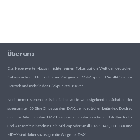
Über uns
Das Nebenwerte Magazin richtet seinen Fokus auf die Welt der deutschen
Nebenwerte und hat sich zum Ziel gesetzt, Mid-Caps und Small-Caps aus
Deutschland mehr in den Blickpunkt zu rücken.
Noch immer stehen deutsche Nebenwerte weitestgehend im Schatten der
sogenannten 30 Blue Chips aus dem DAX, dem deutschen Leitindex. Doch so
mancher Wert aus dem DAX kam ja einst aus der zweiten und dritten Reihe
und war somit selbst einmal ein Mid-cap oder Small-Cap. SDAX, TECDAX und
MDAX sind daher sozusagen die Wiege des DAX.