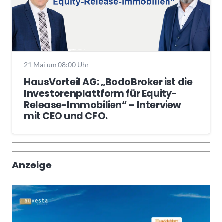
21 Mai um 08:00 Uhr
HausVorteil AG: „BodoBroker ist die
Investorenplattform für Equity-
Release-Immobilien“ – Interview
mit CEO und CFO.
Wochenrückblick
Trendthemen
Anzeige