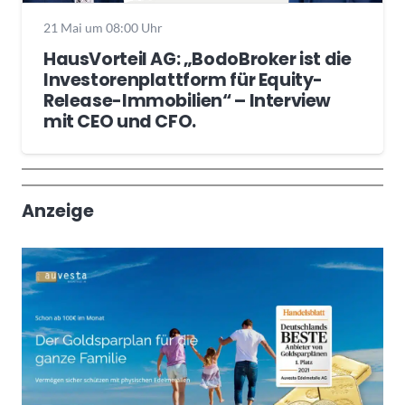
21 Mai um 08:00 Uhr
HausVorteil AG: „BodoBroker ist die
Investorenplattform für Equity-
Release-Immobilien“ – Interview
mit CEO und CFO.
Wochenrückblick
Trendthemen
Anzeige