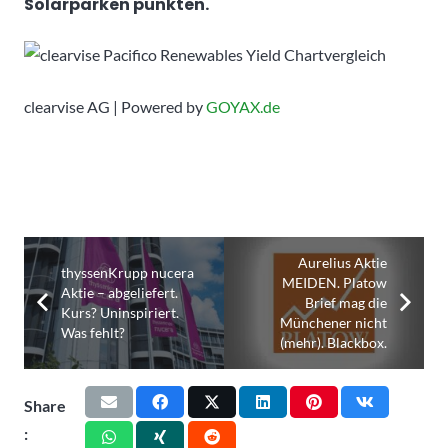
Solarparken punkten.
clearvise AG | Powered by
GOYAX.de
Aurelius Aktie
thyssenKrupp nucera
MEIDEN. Platow
Aktie – abgeliefert.
Brief mag die
Kurs? Uninspiriert.
Münchener nicht
Was fehlt?
(mehr). Blackbox.
Share
: