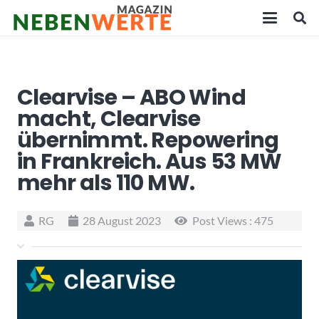
Clearvise – ABO Wind
macht, Clearvise
übernimmt. Repowering
in Frankreich. Aus 53 MW
mehr als 110 MW.
RG
28 August 2023
Post Views :
475