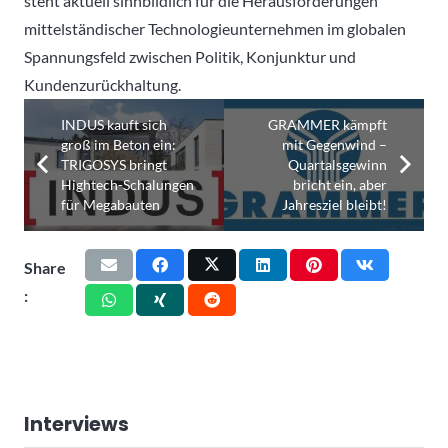
steht aktuell sinnbildlich für die Herausforderungen
mittelständischer Technologieunternehmen im globalen
Spannungsfeld zwischen Politik, Konjunktur und
Kundenzurückhaltung.
INDUS kauft sich
GRAMMER kämpft
groß im Beton ein:
mit Gegenwind –
TRIGOSYS bringt
Quartalsgewinn
Hightech-Schalungen
bricht ein, aber
für Megabauten
Jahresziel bleibt!
Share
:
Interviews