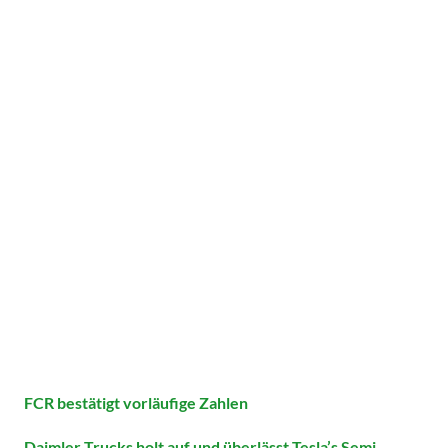
FCR bestätigt vorläufige Zahlen
Daimler Trucks holt auf und überlässt Tesla’s Semi