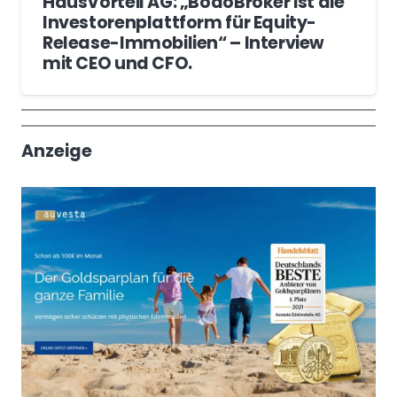
HausVorteil AG: „BodoBroker ist die
Investorenplattform für Equity-
Release-Immobilien“ – Interview
mit CEO und CFO.
Wochenrückblick
Trendthemen
Anzeige