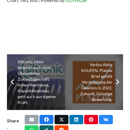
Chart: NEL Asa | Powered by
GOYAX.de
Siltronic Aktie
Verbio Aktie
beweist auch ohne
KAUFEN. Platow
Übernahme:
Brief gefällt
Zukunftsgeschäft,
Verdopplung des
hohes Wachstum,
Gewinns in 2022.
Kapazitätsausbau
Zukunft. Günstige
geht auch aus eigener
Bewertung.
Kraft.
Share
: