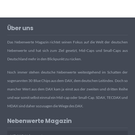
Über uns
Das Nebenwerte Magazin richtet seinen Fokus auf die Welt der deutschen
Nebenwerte und hat sich zum Ziel gesetzt, Mid-Caps und Small-Caps aus
Deutschland mehr in den Blickpunkt zu rücken.
Noch immer stehen deutsche Nebenwerte weitestgehend im Schatten der
sogenannten 30 Blue Chips aus dem DAX, dem deutschen Leitindex. Doch so
mancher Wert aus dem DAX kam ja einst aus der zweiten und dritten Reihe
und war somit selbst einmal ein Mid-cap oder Small-Cap. SDAX, TECDAX und
MDAX sind daher sozusagen die Wiege des DAX.
Nebenwerte Magazin