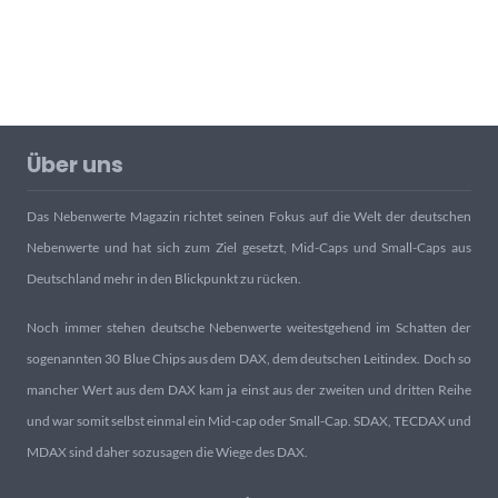
Über uns
Das Nebenwerte Magazin richtet seinen Fokus auf die Welt der deutschen
Nebenwerte und hat sich zum Ziel gesetzt, Mid-Caps und Small-Caps aus
Deutschland mehr in den Blickpunkt zu rücken.
Noch immer stehen deutsche Nebenwerte weitestgehend im Schatten der
sogenannten 30 Blue Chips aus dem DAX, dem deutschen Leitindex. Doch so
mancher Wert aus dem DAX kam ja einst aus der zweiten und dritten Reihe
und war somit selbst einmal ein Mid-cap oder Small-Cap. SDAX, TECDAX und
MDAX sind daher sozusagen die Wiege des DAX.