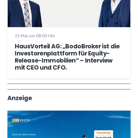
21 Mai um 08:00 Uhr
HausVorteil AG: „BodoBroker ist die
Investorenplattform für Equity-
Release-Immobilien“ – Interview
mit CEO und CFO.
Wochenrückblick
Trendthemen
Anzeige