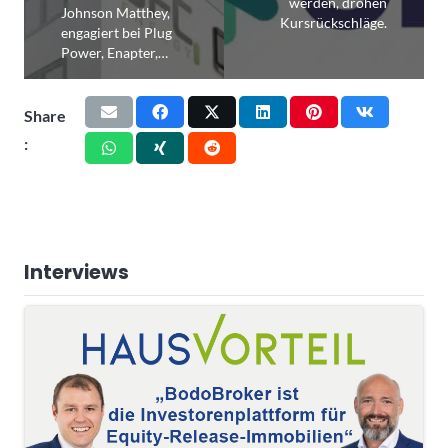
werden, drohen
Johnson Matthey,
Kursrückschläge.
engagiert bei Plug
Power, Enapter,…
Share
:
Interviews