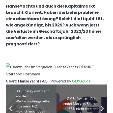
HanseYachts und auch der Kapitalmarkt
braucht Klarheit: Haben die Lieferprobleme
eine absehbare Lösung? Reicht die Liquidität,
wie angekündigt, bis 2025? Auch wenn jetzt
die Verluste im Geschäftsjahr 2022/23 höher
ausfallen werden, als ursprünglich
prognostiziert?
Chart:
HanseYachts AG
| Powered by
GOYAX.de
SFC Energy will mehr
von der
GK Software – Frist
Wertschöpfungskette.
endet Morgen. Sollten
Plus mehr H2.
55% nicht erreicht
Möglich macht das