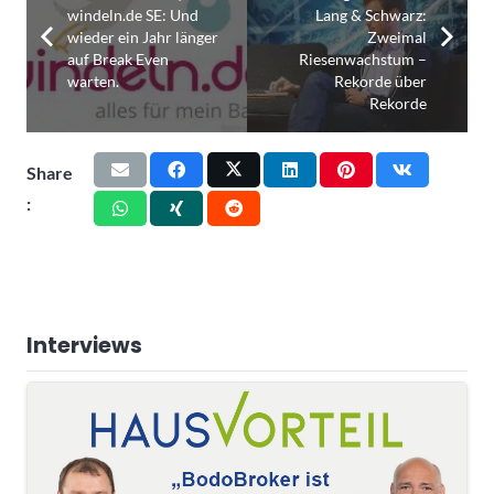
windeln.de SE: Und
Lang & Schwarz:
wieder ein Jahr länger
Zweimal
auf Break Even
Riesenwachstum –
warten.
Rekorde über
Rekorde
Share
:
Interviews