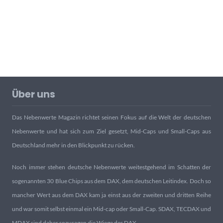
Über uns
Das Nebenwerte Magazin richtet seinen Fokus auf die Welt der deutschen
Nebenwerte und hat sich zum Ziel gesetzt, Mid-Caps und Small-Caps aus
Deutschland mehr in den Blickpunkt zu rücken.
Noch immer stehen deutsche Nebenwerte weitestgehend im Schatten der
sogenannten 30 Blue Chips aus dem DAX, dem deutschen Leitindex. Doch so
mancher Wert aus dem DAX kam ja einst aus der zweiten und dritten Reihe
und war somit selbst einmal ein Mid-cap oder Small-Cap. SDAX, TECDAX und
MDAX sind daher sozusagen die Wiege des DAX.