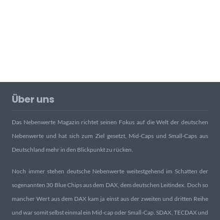
Über uns
Das Nebenwerte Magazin richtet seinen Fokus auf die Welt der deutschen
Nebenwerte und hat sich zum Ziel gesetzt, Mid-Caps und Small-Caps aus
Deutschland mehr in den Blickpunkt zu rücken.
Noch immer stehen deutsche Nebenwerte weitestgehend im Schatten der
sogenannten 30 Blue Chips aus dem DAX, dem deutschen Leitindex. Doch so
mancher Wert aus dem DAX kam ja einst aus der zweiten und dritten Reihe
und war somit selbst einmal ein Mid-cap oder Small-Cap. SDAX, TECDAX und