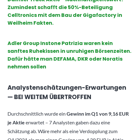
Zumindest schafft die 50%-Beteiligung
Celltronics mit dem Bau der Gigafactory in
Weilheim Fakten.
Adler Group Instone Patrizia waren kein
sanftes Ruhekissen in unruhigen Börsenzeiten.
Dafür hätte man DEFAMA, DKR oder Noratis
nehmen sollen
Analystenschätzungen-Erwartungen
— BEI WEITEM ÜBERTROFFEN
Durchschnittlich wurde ein
Gewinn im Q1 von 9,16 EUR
je Aktie
erwartet – 7 Analysten gaben dazu eine
Schätzung ab. Wäre mehr als eine Verdopplung zum
Q1/2021 als man einen Gewinn von 4,39 EUR je Aktie