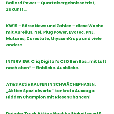
Ballard Power – Quartalsergebnisse trist,
Zukunft …
KW19 – Börse News und Zahlen – diese Woche
mit Aurelius, Nel, Plug Power, Evotec, PNE,
Mutares, Corestate, thyssenKrupp und viele
andere
I
NTERVIEW: Cliq Digita
l‘
s CEO Ben Bos „mit Luft
nach oben“ – Einblicke. Ausblicke.
AT&S Aktie KAUFEN IN SCHWÄCHEPHASEN.
„Aktien Spezialwerte“ konkrete Aussage:
Hidden Champion mit RiesenChancen!
Daimler Truck Aktie – Nachhaltigkeitswert?