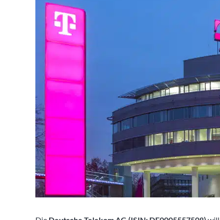
Die
Deutsche Telekom AG (ISIN: DE0005557508)
wil