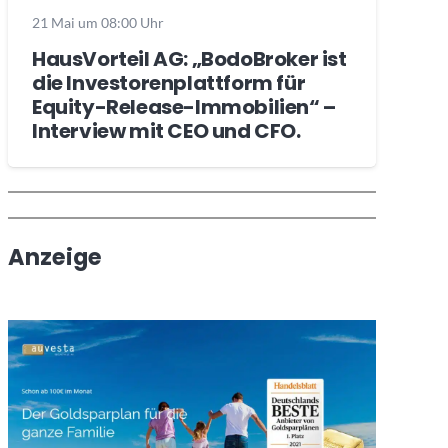
21 Mai um 08:00 Uhr
HausVorteil AG: „BodoBroker ist
die Investorenplattform für
Equity-Release-Immobilien“ –
Interview mit CEO und CFO.
Wochenrückblick
Trendthemen
Anzeige