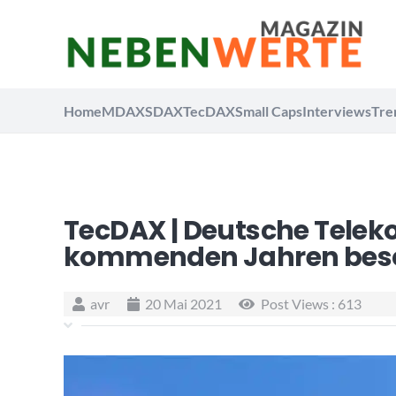
Home
MDAX
SDAX
TecDAX
Small Caps
Interviews
Tre
TecDAX | Deutsche Telek
kommenden Jahren bes
avr
20 Mai 2021
Post Views :
613