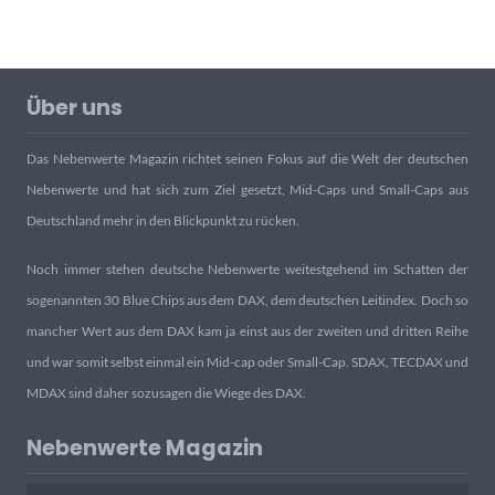
Über uns
Das Nebenwerte Magazin richtet seinen Fokus auf die Welt der deutschen
Nebenwerte und hat sich zum Ziel gesetzt, Mid-Caps und Small-Caps aus
Deutschland mehr in den Blickpunkt zu rücken.
Noch immer stehen deutsche Nebenwerte weitestgehend im Schatten der
sogenannten 30 Blue Chips aus dem DAX, dem deutschen Leitindex. Doch so
mancher Wert aus dem DAX kam ja einst aus der zweiten und dritten Reihe
und war somit selbst einmal ein Mid-cap oder Small-Cap. SDAX, TECDAX und
MDAX sind daher sozusagen die Wiege des DAX.
Nebenwerte Magazin