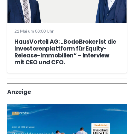
21 Mai um 08:00 Uhr
HausVorteil AG: „BodoBroker ist die
Investorenplattform für Equity-
Release-Immobilien“ – Interview
mit CEO und CFO.
Wochenrückblick
Trendthemen
Anzeige