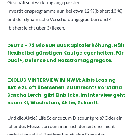
Geschäftsentwicklung angepassten
Investitionsprogramms nun bei etwa 12 %(bisher: 13 %)
und der dynamische Verschuldungsgrad bei rund 4
(bisher: leicht über 3) liegen.
DEUTZ – 72 Mio EUR aus Kapitalerhöhung. Hält
flexibel bei günstigen Kaufgelegenheiten. Für
Dual+, Defense und Notstromaggregate.
EXCLUSIVINTERVIEW IM NWM: Albis Leasing
Aktie zu oft übersehen. Zu unrecht! Vorstand
Sascha Lerchl gibt Einblicke. Im Interview geht
es um KI, Wachstum, Aktie, Zukunft.
Und die Aktie? Life Science zum Discountpreis? Oder ein
fallendes Messer, an dem man sich derzeit eher nicht
verletzten sollte? Bestimmt auch eine Frage der