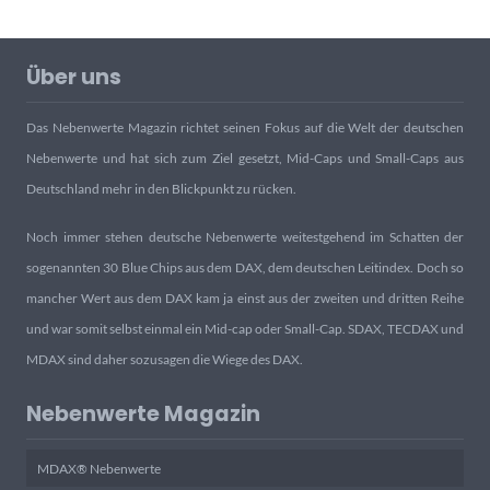
Über uns
Das Nebenwerte Magazin richtet seinen Fokus auf die Welt der deutschen
Nebenwerte und hat sich zum Ziel gesetzt, Mid-Caps und Small-Caps aus
Deutschland mehr in den Blickpunkt zu rücken.
Noch immer stehen deutsche Nebenwerte weitestgehend im Schatten der
sogenannten 30 Blue Chips aus dem DAX, dem deutschen Leitindex. Doch so
mancher Wert aus dem DAX kam ja einst aus der zweiten und dritten Reihe
und war somit selbst einmal ein Mid-cap oder Small-Cap. SDAX, TECDAX und
MDAX sind daher sozusagen die Wiege des DAX.
Nebenwerte Magazin
MDAX® Nebenwerte