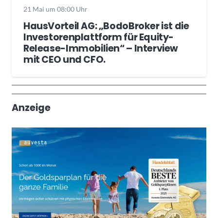
21 Mai um 08:00 Uhr
HausVorteil AG: „BodoBroker ist die
Investorenplattform für Equity-
Release-Immobilien“ – Interview
mit CEO und CFO.
Wochenrückblick
Trendthemen
Anzeige