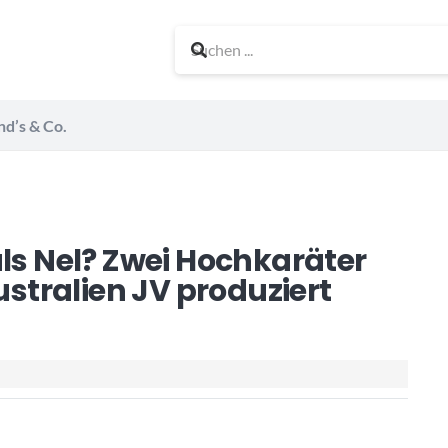
nd’s & Co.
als Nel? Zwei Hochkaräter
ustralien JV produziert