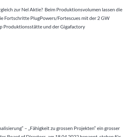
rgleich zur Nel Aktie? Beim Produktionsvolumen lassen die
 die Fortschritte PlugPowers/Fortescues mit der 2 GW
p Produktionsstätte und der Gigafactory
lisierung“ – „Fähigkeit zu grossen Projekten“ ein grosser
des Board of Directors, am 18.04.2022 benannt, stehen für