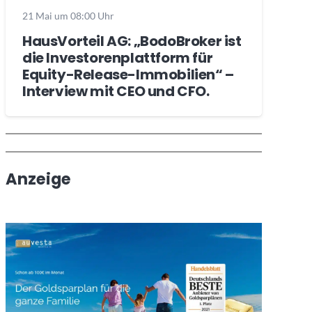
21 Mai um 08:00 Uhr
HausVorteil AG: „BodoBroker ist
die Investorenplattform für
Equity-Release-Immobilien“ –
Interview mit CEO und CFO.
Wochenrückblick
Trendthemen
Anzeige