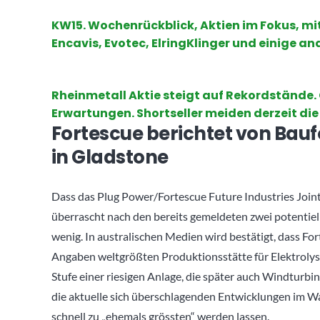
KW15. Wochenrückblick
,
Aktien
im Fokus, mit
Encavis, Evotec, ElringKlinger und einige a
Rheinmetall Aktie steigt auf Rekordstände. 
Erwartungen. Shortseller meiden derzeit die 
Fortescue berichtet von Bau
in Gladstone
Dass das Plug Power/Fortescue Future Industries Join
überrascht nach den bereits gemeldeten zwei potentie
wenig. In australischen Medien wird bestätigt, dass Fo
Angaben weltgrößten Produktionsstätte für Elektrolys
Stufe einer riesigen Anlage, die später auch Windturbi
die aktuelle sich überschlagenden Entwicklungen im W
schnell zu „ehemals grössten“ werden lassen.