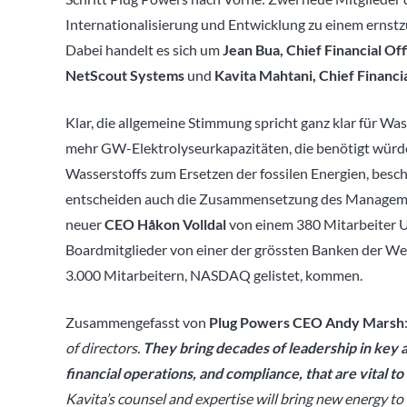
Internationalisierung und Entwicklung zu einem ernst
Dabei handelt es sich um
Jean Bua, Chief Financial Of
NetScout Systems
und
Kavita Mahtani, Chief Financi
Klar, die allgemeine Stimmung spricht ganz klar für Wa
mehr GW-Elektrolyseurkapazitäten, die benötigt wür
Wasserstoffs zum Ersetzen der fossilen Energien, besch
entscheiden auch die Zusammensetzung des Management
neuer
CEO
Håkon Volldal
von einem 380 Mitarbeiter
Boardmitglieder von einer der grössten Banken der We
3.000 Mitarbeitern, NASDAQ gelistet, kommen.
Zusammengefasst von
Plug Powers CEO Andy Marsh
of directors.
They bring decades of leadership in key 
financial operations, and compliance, that are vital t
Kavita’s counsel and expertise will bring new energy 