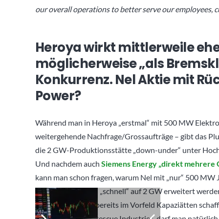
our overall operations to better serve our employees, 
Heroya wirkt mittlerweile eh
möglicherweise „als Bremskl
Konkurrenz. Nel Aktie mit Rü
Power?
Während man in Heroya „erstmal“ mit 500 MW Elektroly
weitergehende Nachfrage/Grossaufträge – gibt das Plu
die 2 GW-Produktionsstätte „down-under“ unter Hochdr
Und nachdem auch
Siemens Energy „direkt mehrere GW
kann man schon fragen, warum Nel mit
„nur“ 500 MW J
Klar diese könnten „schnell“ auf 2 GW erweitert werden
nicht, als das man bereits im Vorfeld Kapaziätten scha
Australien mit Fortescue Industries, darf man natürlic