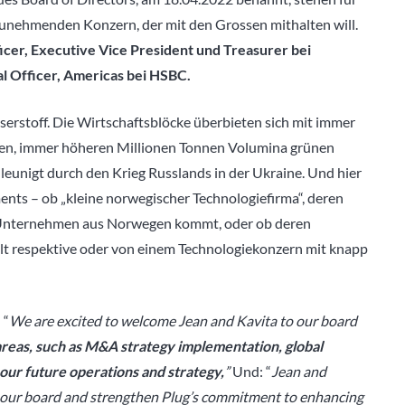
zunehmenden Konzern, der mit den Grossen mithalten will.
ficer, Executive Vice President und Treasurer bei
al Officer, Americas bei HSBC.
sserstoff. Die Wirtschaftsblöcke überbieten sich mit immer
den, immer höheren Millionen Tonnen Volumina grünen
leunigt durch den Krieg Russlands in der Ukraine. Und hier
s – ob „kleine norwegischer Technologiefirma“, deren
 Unternehmen aus Norwegen kommt, oder ob deren
lt respektive oder von einem Technologiekonzern mit knapp
:
“
We are excited to welcome Jean and Kavita to our board
areas, such as M&A strategy implementation, global
o our future operations and strategy,
”
Und: “
Jean and
to our board and strengthen Plug’s commitment to enhancing