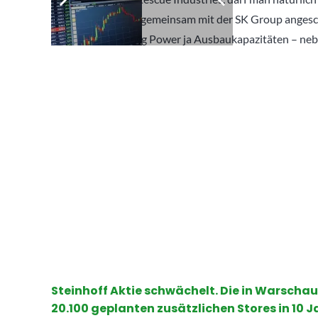
vergessen und die gemeinsam mit der SK Group angesch
Duisburg sieht Plug Power ja Ausbaukapazitäten – nebe
Steinhoff Aktie schwächelt. Die in Warschau
20.100 geplanten zusätzlichen Stores in 10 