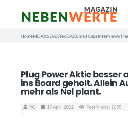
Home
MDAX
SDAX
TecDAX
Small Caps
Interviews
Tre
Plug Power Aktie besser 
ins Board geholt. Allein A
mehr als Nel plant.
RG
19 April 2022
Post Views :
1655