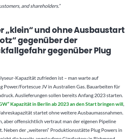
customers, and shareholders.”
er „klein“ und ohne Ausbaustart
otz“ gegenüber der
ckfallgefahr gegenüber Plug
seur-Kapazität zufrieden ist – man warte auf
g Power/Fortescue JV in Australien Gas. Bauarbeiten für
uck. Auslieferungen sollen bereits Anfang 2023 starten.
“ Kapazität in Berlin ab 2023 an den Start bringen will
,
ahreskapazität startet ohne weitere Ausbaumassnahmen.
, aber offensichtlich vertraut man der eigenen Pipeline
fft. Neben der „weiteren“ Produktionsstätte Plug Powers in
h nicht die bereits angelaufene Gigafactory in Richmond