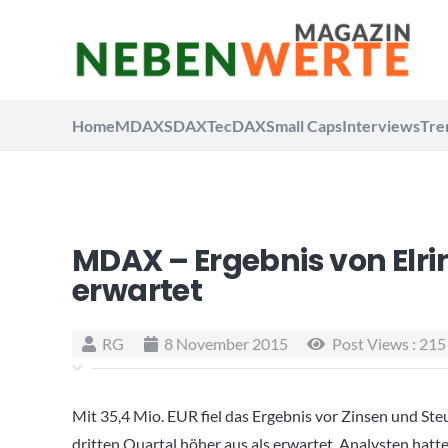
Home
MDAX
SDAX
TecDAX
Small Caps
Interviews
Tre
MDAX – Ergebnis von Elri
erwartet
RG
8 November 2015
Post Views :
215
Mit 35,4 Mio. EUR fiel das Ergebnis vor Zinsen und St
dritten Quartal höher aus als erwartet. Analysten hat