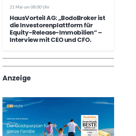
21 Mai um 08:00 Uhr
HausVorteil AG: „BodoBroker ist
die Investorenplattform für
Equity-Release-Immobilien“ –
Interview mit CEO und CFO.
Wochenrückblick
Trendthemen
Anzeige