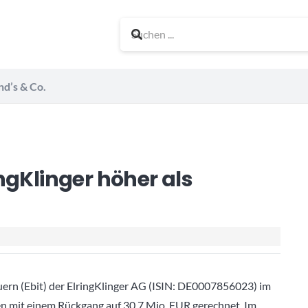
nd’s & Co.
ngKlinger höher als
euern (Ebit) der ElringKlinger AG (ISIN: DE0007856023) im
ten mit einem Rückgang auf 30,7 Mio. EUR gerechnet. Im