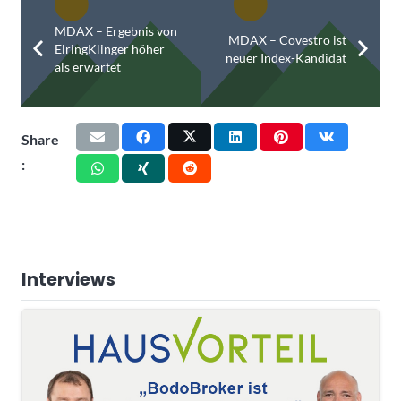
MDAX – Ergebnis von
MDAX – Covestro ist
ElringKlinger höher
neuer Index-Kandidat
als erwartet
Share
:
Interviews