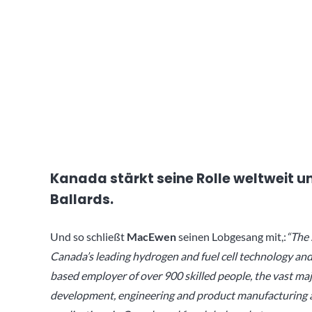
Kanada stärkt seine Rolle weltweit 
Ballards.
Und so schließt
MacEwen
seinen Lobgesang mit,:
“The 
Canada’s leading hydrogen and fuel cell technology and
based employer of over 900 skilled people, the vast ma
development, engineering and product manufacturing acti