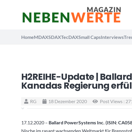
Home
MDAX
SDAX
TecDAX
Small Caps
Interviews
Tre
H2REIHE-Update | Ballard
Kanadas Regierung erfül
RG
18 Dezember 2020
Post Views :
27
17.12.2020 –
Ballard PowerSystems Inc. (ISIN:
CA058
Nische im rasant wachsenden Weltmarkt für Brennstoffz