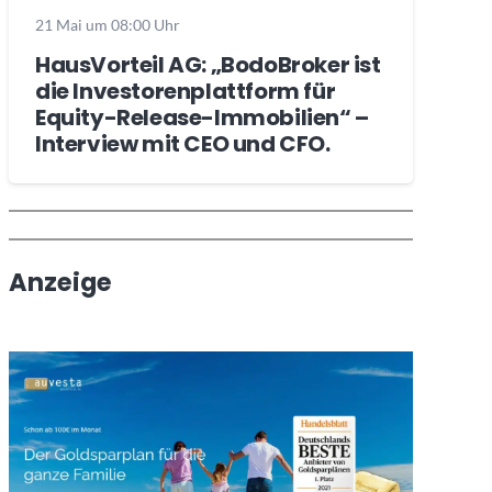
21 Mai um 08:00 Uhr
HausVorteil AG: „BodoBroker ist
die Investorenplattform für
Equity-Release-Immobilien“ –
Interview mit CEO und CFO.
Wochenrückblick
Trendthemen
Anzeige