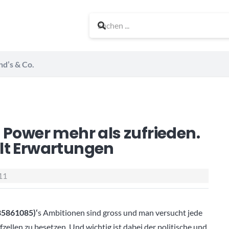
nd’s & Co.
 Power mehr als zufrieden.
lt Erwartungen
11
5861085
)‘
s Ambitionen sind gross und man versucht jede
ellen zu besetzen. Und wichtig ist dabei der politische und