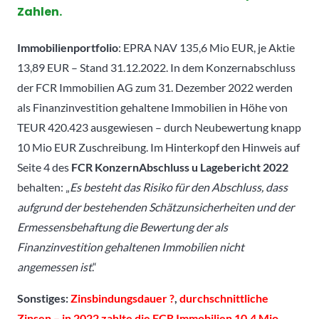
Zahlen.
Immobilienportfolio
: EPRA NAV 135,6 Mio EUR, je Aktie
13,89 EUR – Stand 31.12.2022.
In dem Konzernabschluss
der FCR Immobilien AG zum 31. Dezember 2022 werden
als Finanzin
vestition gehaltene Immobilien in Höhe von
TEUR 420.423 ausgewiesen – durch Neubewertung knapp
10 Mio EUR Zuschreibung. Im Hinterkopf den Hinweis auf
Seite 4 des
FCR KonzernAbschluss u Lagebericht 2022
behalten: „
Es besteht das Risiko für den Abschluss, dass
aufgrund der bestehenden Schätzunsicherheiten und der
Ermessensbehaftung die Bewertung der als
Finanzinvestition gehaltenen Immobilien nicht
angemessen ist
.“
Sonstiges:
Zinsbindungsdauer ?
,
durchschnittliche
Zinsen – in 2022 zahlte die FCR Immobilien 10,4 Mio