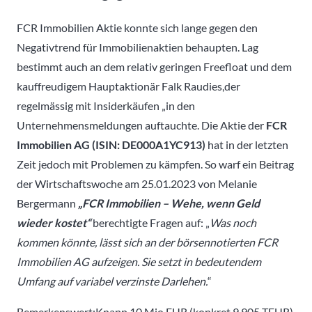
FCR Immobilien Aktie konnte sich lange gegen den
Negativtrend für Immobilienaktien behaupten. Lag
bestimmt auch an dem relativ geringen Freefloat und dem
kauffreudigem Hauptaktionär Falk Raudies,der
regelmässig mit Insiderkäufen „in den
Unternehmensmeldungen auftauchte.
Die Aktie der
FCR
Immobilien AG (ISIN: DE000A1YC913)
hat in der letzten
Zeit jedoch mit Problemen zu kämpfen. So warf ein Beitrag
der Wirtschaftswoche am 25.01.2023 von Melanie
Bergermann
„FCR Immobilien – Wehe, wenn Geld
wieder kostet“
berechtigte Fragen auf: „
Was noch
kommen könnte, lässt sich an der börsennotierten FCR
Immobilien AG aufzeigen. Sie setzt in bedeutendem
Umfang auf variabel verzinste Darlehen.
“
Bemerkenswert:Knapp 10 Mio EUR (konkret 9.905 TEUR)