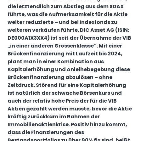
die letztendlich zum Abstieg aus dem SDAX
führte, was die Aufmerksamkeit für die Aktie
weiter reduzierte – und bei Indexfonds zu
weiteren verkäufen führte.
DIC Asset AG (ISIN:
DE000A1X3XX4)
ist seit der
Übernahme der VIB
„in einer anderen Grössenklasse“. Mit einer
Brückenfinanzierung mit Laufzeit bis 2024,
plant man in einer Kombination aus
Kapitalerhöhung und Anleihebegebung diese
Brückenfinanzierung abzulösen – ohne
Zeitdruck. Störend für eine Kapitalerhöhung
ist natürlich der schwache Börsenkurs und
auch der relativ hohe Preis der für die VIB
Aktien gezahlt werden musste, bevor die Aktie
kräftig zurückkam im Rahmen der
Immobilienaktienkrise. Positiv hinzu kommt,
dass die Finanzierungen des
Bestandsportfolios zu über 90% fix sind, heißt