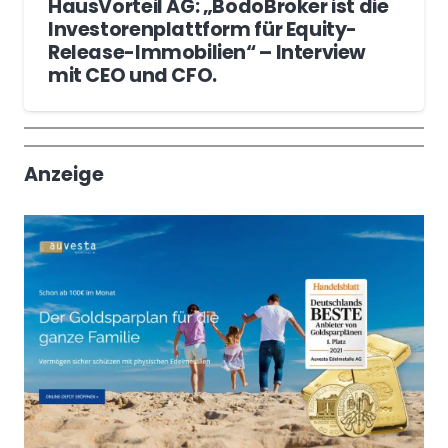
HausVorteil AG: „BodoBroker ist die
Investorenplattform für Equity-
Release-Immobilien“ – Interview
mit CEO und CFO.
Wochenrückblick
Trendthemen
Anzeige