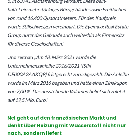
5,
in
63741
Aschaffenburg
verkauft.
Diese
bein
‐
haltet
ein
mehrstöckiges
Bürogebäude
sowie
Freiflächen
von
rund
16.400
Quadratmetern.
Für
den
Kaufpreis
wurde
Stillschweigen
vereinbart.
Die
Eyemaxx
Real
Estate
Group
nutzt
das
Gebäude
auch
weiterhin
als
Firmensitz
für
diverse
Gesellschaften.“
Und zeitnah
„
Am
18.
März
2021
wurde
die
Unternehmensanleihe
2016/2021
(ISIN
DE000A2AAKQ9)
fristgerecht
zurückgezahlt.
Die
Anleihe
wurde
im
März
2016
begeben
und
hatte
einen
Zinskupon
von
7,00
%.
Das
ausstehende
Volumen
belief
sich
zuletzt
auf
19,5
Mio.
Euro.“
Nel geht auf den französischen Markt und
denkt über Heizung mit Wasserstoff nicht nur
nach, sondern liefert