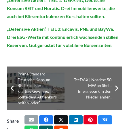
„Defensive Aktien“. TEIL 1: DEFAMA, Deutsche
Konsum REIT und Noratis. Drei Immobilienwerte, die
auch bei Börsenturbulenzen Kurs halten sollten.
„Defensive Aktien“. TEIL 2: Encavis, PNE und BayWa.
Drei ESG-Werte mit kontinuierlich wachsenden stillen
Reserven. Gut gerüstet für volatilere Börsenzeiten.
Prime Standard |
Deutsche Konsum
TecDAX | Nordex: 50
REIT realisiert
MW an Shell.
kräftige Gewinne.
Energiepark in den
Sollte dem Aktienkurs
Niederlanden.
helfen, oder?
Share
: