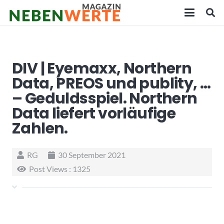
DIV | Eyemaxx, Northern
Data, PREOS und publity, …
– Geduldsspiel. Northern
Data liefert vorläufige
Zahlen.
RG
30 September 2021
Post Views :
1325