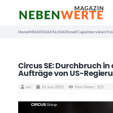
Home
MDAX
SDAX
TecDAX
Small Caps
Interviews
Tre
Circus SE: Durchbruch in 
Aufträge von US-Regieru
avr
16 Juni 2025
Post Views :
325