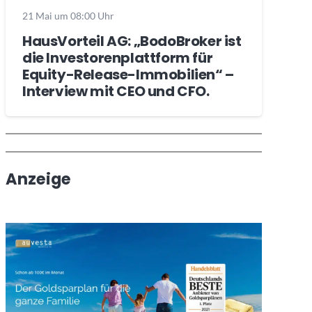
21 Mai um 08:00 Uhr
HausVorteil AG: „BodoBroker ist
die Investorenplattform für
Equity-Release-Immobilien“ –
Interview mit CEO und CFO.
Wochenrückblick
Trendthemen
Anzeige