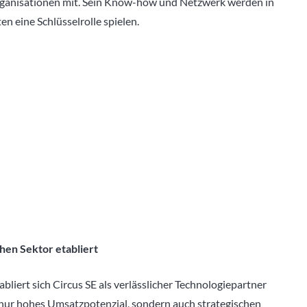
rganisationen mit. Sein Know-how und Netzwerk werden in
n eine Schlüsselrolle spielen.
hen Sektor etabliert
bliert sich Circus SE als verlässlicher Technologiepartner
ht nur hohes Umsatzpotenzial, sondern auch strategischen