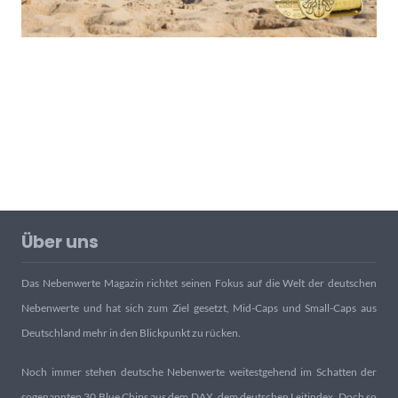
Über uns
Das Nebenwerte Magazin richtet seinen Fokus auf die Welt der deutschen
Nebenwerte und hat sich zum Ziel gesetzt, Mid-Caps und Small-Caps aus
Deutschland mehr in den Blickpunkt zu rücken.
Noch immer stehen deutsche Nebenwerte weitestgehend im Schatten der
sogenannten 30 Blue Chips aus dem DAX, dem deutschen Leitindex. Doch so