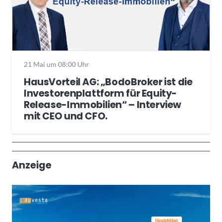
21 Mai um 08:00 Uhr
HausVorteil AG: „BodoBroker ist die
Investorenplattform für Equity-
Release-Immobilien“ – Interview
mit CEO und CFO.
Wochenrückblick
Trendthemen
Anzeige