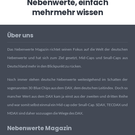
Nebenwerte, einfach
mehr
mehr wissen
Über uns
Das Nebenwerte Magazin richtet seinen Fokus auf die Welt der deutschen
Nebenwerte und hat sich zum Ziel gesetzt, Mid-Caps und Small-Caps aus
Deutschland mehr in den Blickpunkt zu rücken.
Noch immer stehen deutsche Nebenwerte weitestgehend im Schatten der
sogenannten 30 Blue Chips aus dem DAX, dem deutschen Leitindex. Doch so
mancher Wert aus dem DAX kam ja einst aus der zweiten und dritten Reihe
und war somit selbst einmal ein Mid-cap oder Small-Cap. SDAX, TECDAX und
MDAX sind daher sozusagen die Wiege des DAX.
Nebenwerte Magazin