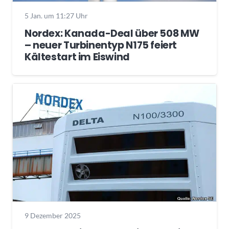
5 Jan. um 11:27 Uhr
Nordex: Kanada-Deal über 508 MW
– neuer Turbinentyp N175 feiert
Kältestart im Eiswind
9 Dezember 2025