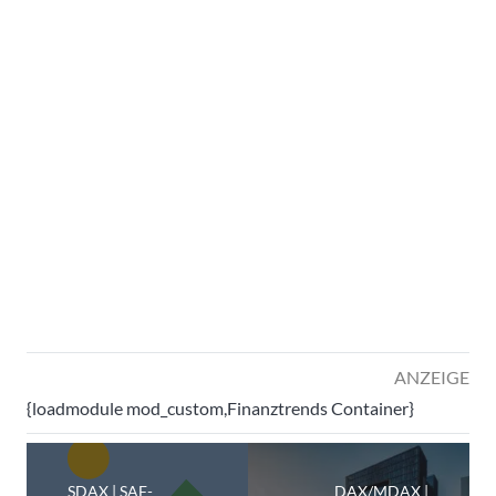
ANZEIGE
{loadmodule mod_custom,Finanztrends Container}
SDAX | SAF-
DAX/MDAX |