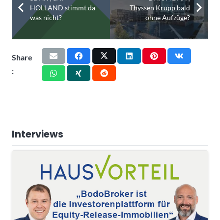
HOLLAND stimmt da
Thyssen Krupp bald
was nicht?
ohne Aufzüge?
Share
:
Interviews