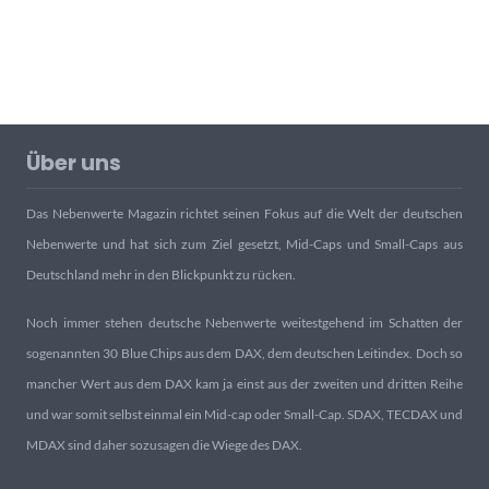
Über uns
Das Nebenwerte Magazin richtet seinen Fokus auf die Welt der deutschen
Nebenwerte und hat sich zum Ziel gesetzt, Mid-Caps und Small-Caps aus
Deutschland mehr in den Blickpunkt zu rücken.
Noch immer stehen deutsche Nebenwerte weitestgehend im Schatten der
sogenannten 30 Blue Chips aus dem DAX, dem deutschen Leitindex. Doch so
mancher Wert aus dem DAX kam ja einst aus der zweiten und dritten Reihe
und war somit selbst einmal ein Mid-cap oder Small-Cap. SDAX, TECDAX und
MDAX sind daher sozusagen die Wiege des DAX.