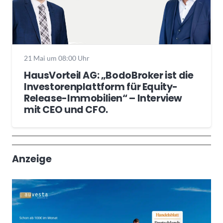
21 Mai um 08:00 Uhr
HausVorteil AG: „BodoBroker ist die
Investorenplattform für Equity-
Release-Immobilien“ – Interview
mit CEO und CFO.
Wochenrückblick
Trendthemen
Anzeige