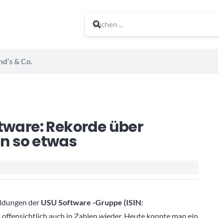
nd’s & Co.
tware: Rekorde über
n so etwas
eldungen der
USU Software -Gruppe (ISIN:
ch offensichtlich auch in Zahlen wieder. Heute konnte man ein