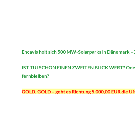
Encavis holt sich 500 MW-Solarparks in Dänemark – Z
IST TUI SCHON EINEN ZWEITEN BLICK WERT? Oder li
fernbleiben?
GOLD, GOLD – geht es Richtung 5.000,00 EUR di