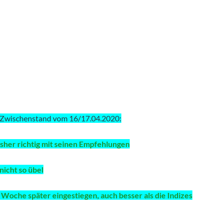
 Zwischenstand vom 16/17.04.2020:
sher richtig mit seinen Empfehlungen
nicht so übel
e Woche später eingestiegen, auch besser als die Indizes