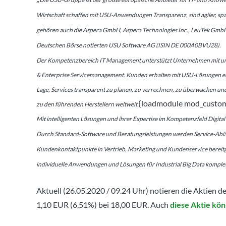
Wirtschaft schaffen mit USU-Anwendungen Transparenz, sind agiler, s
gehören auch die Aspera GmbH, Aspera Technologies Inc., LeuTek Gm
Deutschen Börse notierten USU Software AG (ISIN DE 000A0BVU28).
Der Kompetenzbereich IT Management unterstützt Unternehmen mit u
& Enterprise Servicemanagement. Kunden erhalten mit USU-Lösungen eine 
Lage, Services transparent zu planen, zu verrechnen, zu überwachen u
{loadmodule mod_custom,
zu den führenden Herstellern weltweit.
Mit intelligenten Lösungen und ihrer Expertise im Kompetenzfeld Digital
Durch Standard-Software und Beratungsleistungen werden Service-Abläu
Kundenkontaktpunkte in Vertrieb, Marketing und Kundenservice bereitges
individuelle Anwendungen und Lösungen für Industrial Big Data komplet
Aktuell (26.05.2020 / 09.24 Uhr) notieren die Aktien
1,10 EUR (6,51%) bei 18,00 EUR. Auch
diese Aktie kön