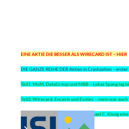
EINE AKTIE DIE BESSER ALS WIRECARD IST – HIER
DIE GANZE REIHE DER Aktien in Crashzeiten – erster
Teil1: MuM, DataGroup und MBB – Lukas Spang lag bi
Teil2: Wirecard, Encavis und Evotec – nwm war auch 
Teil3: PNE, SBF und Dic Asset – Michael C. Kissig ein