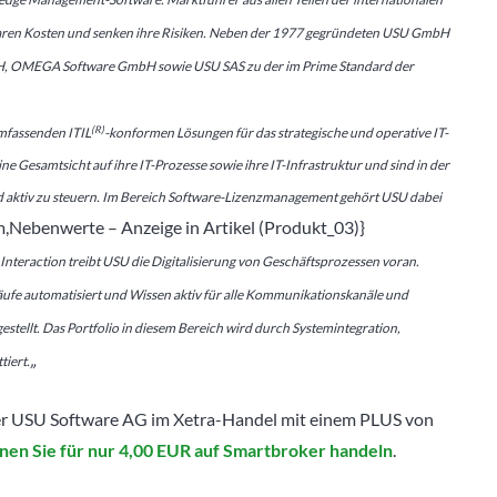
paren Kosten und senken ihre Risiken. Neben der 1977 gegründeten USU GmbH
bH, OMEGA Software GmbH sowie USU SAS zu der im Prime Standard der
(R)
mfassenden ITIL
-konformen Lösungen für das strategische und operative IT-
Gesamtsicht auf ihre IT-Prozesse sowie ihre IT-Infrastruktur und sind in der
nd aktiv zu steuern. Im Bereich Software-Lizenzmanagement gehört USU dabei
Nebenwerte – Anzeige in Artikel (Produkt_03)}
 Interaction treibt USU die Digitalisierung von Geschäftsprozessen voran.
fe automatisiert und Wissen aktiv für alle Kommunikationskanäle und
tellt. Das Portfolio in diesem Bereich wird durch Systemintegration,
„
tiert.
 der USU Software AG im Xetra-Handel mit einem PLUS von
nen Sie für nur 4,00 EUR auf Smartbroker handeln
.