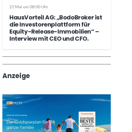
21 Mai um 08:00 Uhr
HausVorteil AG: „BodoBroker ist
die Investorenplattform für
Equity-Release-Immobilien“ –
Interview mit CEO und CFO.
Wochenrückblick
Trendthemen
Anzeige