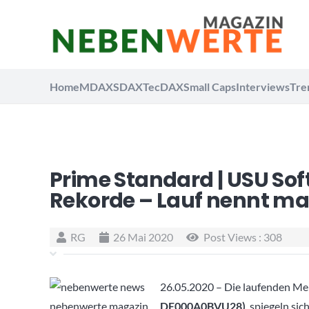
Home
MDAX
SDAX
TecDAX
Small Caps
Interviews
Tre
Prime Standard | USU Sof
Rekorde – Lauf nennt ma
RG
26 Mai 2020
Post Views :
308
26.05.2020 – Die laufenden M
DE000A0BVU28)
, spiegeln si