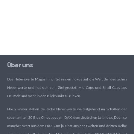
Über uns
Das Nebenwerte Magazin richtet seinen Fokus auf die Welt der deutschen
Nebenwerte und hat sich zum Ziel gesetzt, Mid-Caps und Small-Caps aus
Deutschland mehr in den Blickpunkt zu rücken.
Noch immer stehen deutsche Nebenwerte weitestgehend im Schatten der
sogenannten 30 Blue Chips aus dem DAX, dem deutschen Leitindex. Doch so
mancher Wert aus dem DAX kam ja einst aus der zweiten und dritten Reihe