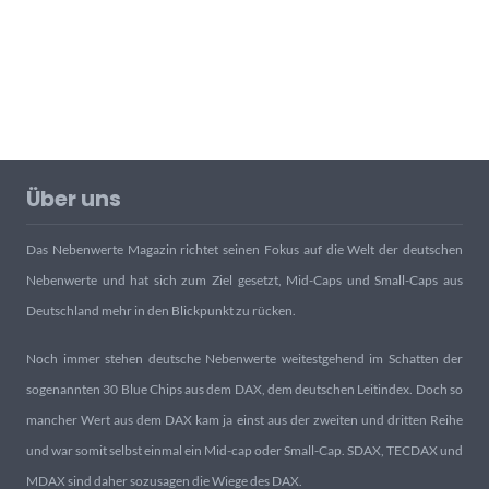
Über uns
Das Nebenwerte Magazin richtet seinen Fokus auf die Welt der deutschen
Nebenwerte und hat sich zum Ziel gesetzt, Mid-Caps und Small-Caps aus
Deutschland mehr in den Blickpunkt zu rücken.
Noch immer stehen deutsche Nebenwerte weitestgehend im Schatten der
sogenannten 30 Blue Chips aus dem DAX, dem deutschen Leitindex. Doch so
mancher Wert aus dem DAX kam ja einst aus der zweiten und dritten Reihe
und war somit selbst einmal ein Mid-cap oder Small-Cap. SDAX, TECDAX und
MDAX sind daher sozusagen die Wiege des DAX.