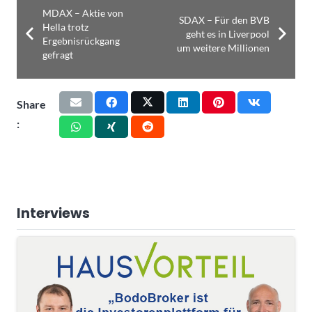
MDAX – Aktie von
SDAX – Für den BVB
Hella trotz
geht es in Liverpool
Ergebnisrückgang
um weitere Millionen
gefragt
Share
:
Interviews