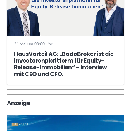
21 Mai um 08:00 Uhr
HausVorteil AG: „BodoBroker ist die
Investorenplattform für Equity-
Release-Immobilien“ – Interview
mit CEO und CFO.
Wochenrückblick
Trendthemen
Anzeige