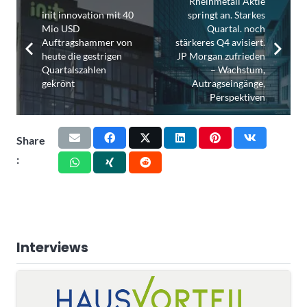
Rheinmetall Aktie
init innovation mit 40
springt an. Starkes
Mio USD
Quartal. noch
Auftragshammer von
stärkeres Q4 avisiert.
heute die gestrigen
JP Morgan zufrieden
Quartalszahlen
– Wachstum,
gekrönt
Autragseingänge,
Perspektiven
Share
:
Interviews