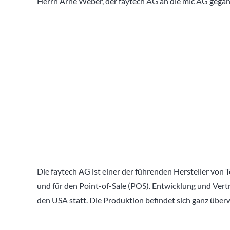
Herrn Arne Weber, der faytech AG an die mic AG gega
Die faytech AG ist einer der führenden Hersteller von
und für den Point-of-Sale (POS). Entwicklung und Vert
den USA statt. Die Produktion befindet sich ganz über