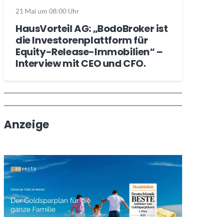
21 Mai um 08:00 Uhr
HausVorteil AG: „BodoBroker ist
die Investorenplattform für
Equity-Release-Immobilien“ –
Interview mit CEO und CFO.
Wochenrückblick
Trendthemen
Anzeige