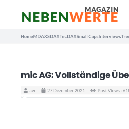
Home
MDAX
SDAX
TecDAX
Small Caps
Interviews
Tre
mic AG: Vollständige Üb
avr
27 Dezember 2021
Post Views :
61