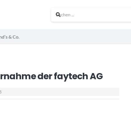
nd’s & Co.
ernahme der faytech AG
8