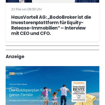
21 Mai um 08:00 Uhr
HausVorteil AG: „BodoBroker ist die
Investorenplattform für Equity-
Release-Immobilien“ – Interview
mit CEO und CFO.
Wochenrückblick
Trendthemen
Anzeige