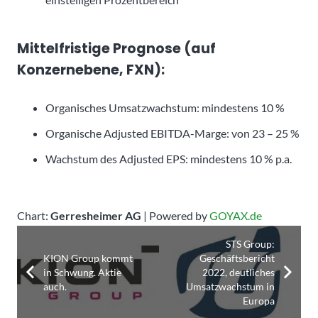
Mittelfristige Prognose (auf
Konzernebene, FXN):
Organisches Umsatzwachstum: mindestens 10 %
Organische Adjusted EBITDA-Marge: von 23 – 25 %
Wachstum des Adjusted EPS: mindestens 10 % p.a.
Chart:
Gerresheimer AG
| Powered by
GOYAX.de
STS Group:
KION Group kommt
Geschäftsbericht
in Schwung. Aktie
2022, deutliches
auch.
Umsatzwachstum in
Europa