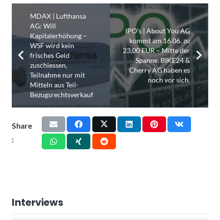
MDAX | Lufthansa
AG: Will
IPO’s | About You AG
Kapitalerhöhung –
kommt am 16.06. zu
WSF wird kein
23,00 EUR – Mitte der
frisches Geld
Spanne. BIKE24 &
zuschiessen,
Cherry AG haben es
Teilnahme nur mit
noch vor sich.
Mitteln aus Teil-
Bezugsrechtsverkauf
Share
:
Interviews