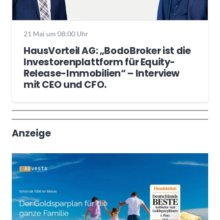
21 Mai um 08:00 Uhr
HausVorteil AG: „BodoBroker ist die
Investorenplattform für Equity-
Release-Immobilien“ – Interview
mit CEO und CFO.
Wochenrückblick
Trendthemen
Anzeige