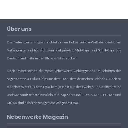
Über uns
Das Nebenwerte Magazin richtet seinen Fokus auf die Welt der deutschen
Nebenwerte und hat sich zum Ziel gesetzt, Mid-Caps und Small-Caps aus
Deutschland mehr in den Blickpunkt zu rücken.
Noch immer stehen deutsche Nebenwerte weitestgehend im Schatten der
sogenannten 30 Blue Chips aus dem DAX, dem deutschen Leitindex. Doch so
mancher Wert aus dem DAX kam ja einst aus der zweiten und dritten Reihe
und war somit selbst einmal ein Mid-cap oder Small-Cap. SDAX, TECDAX und
MDAX sind daher sozusagen die Wiege des DAX.
Nebenwerte Magazin