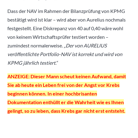
Dass der NAV im Rahmen der Bilanzprüfung von KPMG
bestätigt wird ist klar – wird aber von Aurelius nochmals
festgestellt. Eine Diskrepanz von 40 auf 0,40 wäre wohl
von keinem Wirtschaftsprüfer testiert worden –
zumindest normalerweise.
„Der von AURELIUS
veröffentlichte Portfolio-NAV ist korrekt und wird von
KPMG jährlich testiert.“
ANZEIGE: Dieser Mann scheut keinen Aufwand, damit
Sie ab heute ein Leben frei von der Angst vor Krebs
beginnen können. In einer hochbrisanten
Dokumentation enthüllt er die Wahrheit wie es Ihnen
gelingt, so zu leben, dass Krebs gar nicht erst entsteht.