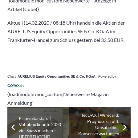
{loadmodule mod_custom,Nebenwerte – Anzeige in
Artikel (Cube)}
Aktuell (14.02.2020 / 08:18 Uhr) handeln die Aktien der
AURELIUS Equity Opportunities SE & Co. KGaA im
Frankfurter-Handel zum Schluss gestern bei 33,50 EUR.
Chart:
AURELIUS Equity Opportunities SE & Co. KGaA
| Powered by
GOYAX.de
{loadmodule mod_custom,Nebenwerte Magazin
Anmeldung}
TecDAX | Wirecard:
Prime Standard |
Prognose erfüllt,
Voltabox könnte 2020
Umsatz über
viel Spass machen –
Konsenserwartungen
ÜBERZEUGEND