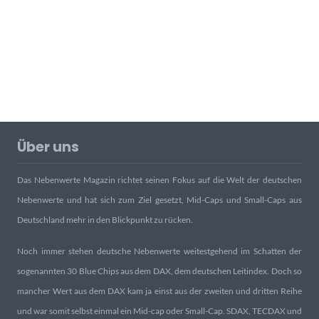
Über uns
Das Nebenwerte Magazin richtet seinen Fokus auf die Welt der deutschen
Nebenwerte und hat sich zum Ziel gesetzt, Mid-Caps und Small-Caps aus
Deutschland mehr in den Blickpunkt zu rücken.
Noch immer stehen deutsche Nebenwerte weitestgehend im Schatten der
sogenannten 30 Blue Chips aus dem DAX, dem deutschen Leitindex. Doch so
mancher Wert aus dem DAX kam ja einst aus der zweiten und dritten Reihe
und war somit selbst einmal ein Mid-cap oder Small-Cap. SDAX, TECDAX und