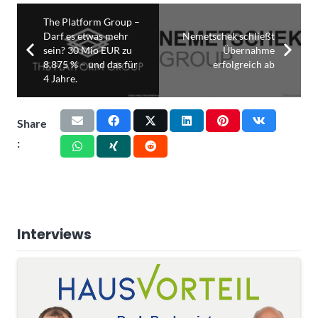
The Platform Group –
Darf es etwas mehr
Nemetschek schließt
sein? 30 Mio EUR zu
Übernahme
8,875 % – und das für
erfolgreich ab
4 Jahre.
Share
:
Interviews