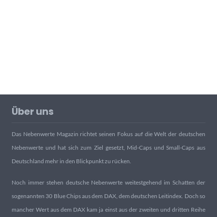
Über uns
Das Nebenwerte Magazin richtet seinen Fokus auf die Welt der deutschen
Nebenwerte und hat sich zum Ziel gesetzt, Mid-Caps und Small-Caps aus
Deutschland mehr in den Blickpunkt zu rücken.
Noch immer stehen deutsche Nebenwerte weitestgehend im Schatten der
sogenannten 30 Blue Chips aus dem DAX, dem deutschen Leitindex. Doch so
mancher Wert aus dem DAX kam ja einst aus der zweiten und dritten Reihe