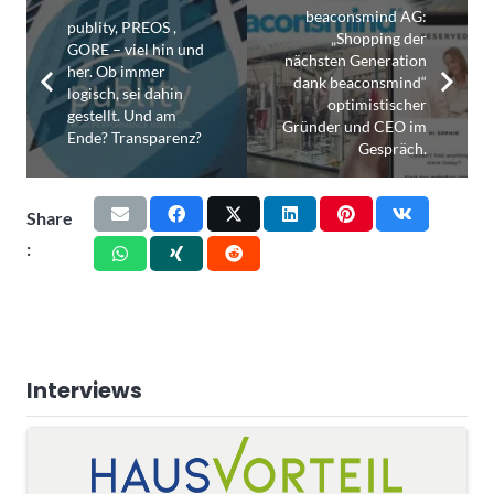
beaconsmind AG:
publity, PREOS ,
„Shopping der
GORE – viel hin und
nächsten Generation
her. Ob immer
dank beaconsmind“
logisch, sei dahin
optimistischer
gestellt. Und am
Gründer und CEO im
Ende? Transparenz?
Gespräch.
Share
:
Interviews