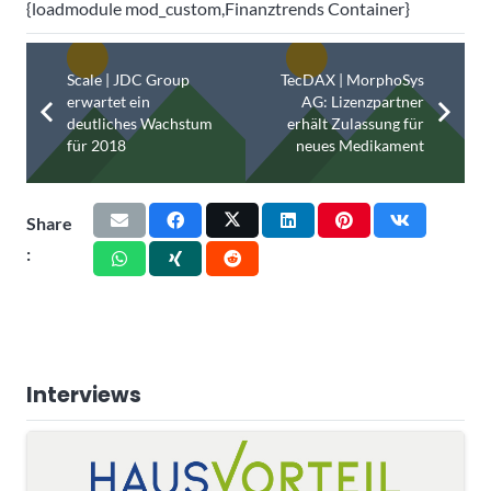
{loadmodule mod_custom,Finanztrends Container}
Scale | JDC Group
TecDAX | MorphoSys
erwartet ein
AG: Lizenzpartner
deutliches Wachstum
erhält Zulassung für
für 2018
neues Medikament
Share
:
Interviews