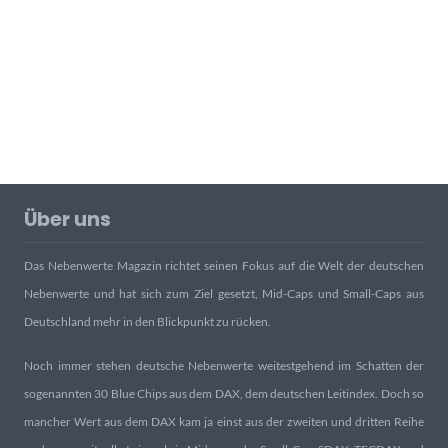
Über uns
Das Nebenwerte Magazin richtet seinen Fokus auf die Welt der deutschen
Nebenwerte und hat sich zum Ziel gesetzt, Mid-Caps und Small-Caps aus
Deutschland mehr in den Blickpunkt zu rücken.
Noch immer stehen deutsche Nebenwerte weitestgehend im Schatten der
sogenannten 30 Blue Chips aus dem DAX, dem deutschen Leitindex. Doch so
mancher Wert aus dem DAX kam ja einst aus der zweiten und dritten Reihe