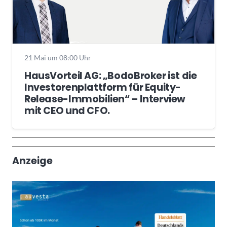
21 Mai um 08:00 Uhr
HausVorteil AG: „BodoBroker ist die
Investorenplattform für Equity-
Release-Immobilien“ – Interview
mit CEO und CFO.
Wochenrückblick
Trendthemen
Anzeige