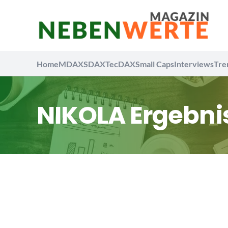
Home
MDAX
SDAX
TecDAX
Small Caps
Interviews
Tre
NIKOLA Ergebni