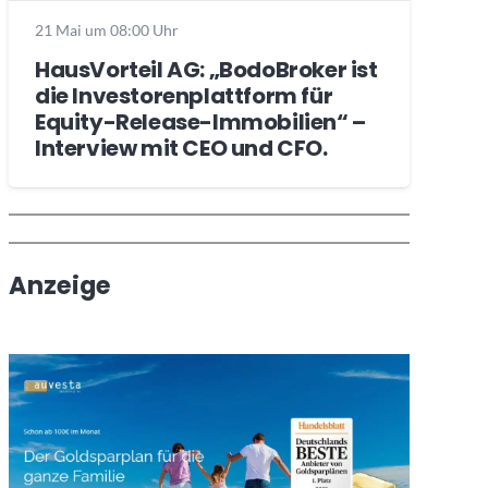
21 Mai um 08:00 Uhr
HausVorteil AG: „BodoBroker ist
die Investorenplattform für
Equity-Release-Immobilien“ –
Interview mit CEO und CFO.
Wochenrückblick
Trendthemen
Anzeige