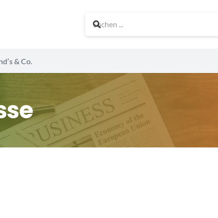
nd’s & Co.
sse