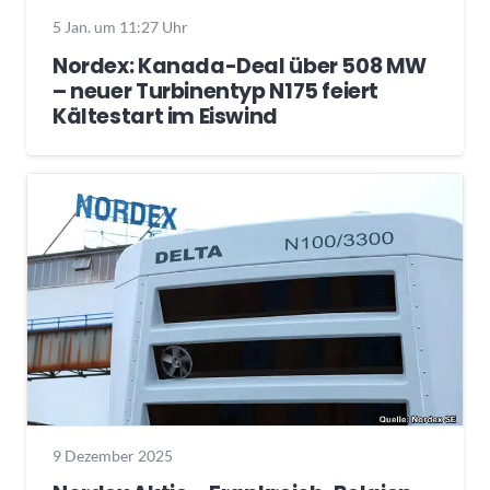
5 Jan. um 11:27 Uhr
Nordex: Kanada-Deal über 508 MW
– neuer Turbinentyp N175 feiert
Kältestart im Eiswind
9 Dezember 2025