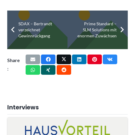
SDAX – Bertrandt
Prime Standard –
verzeichnet
SLM Solutions mit
Gewinnrückgang
enormen Zuwächsen
Share
:
Interviews