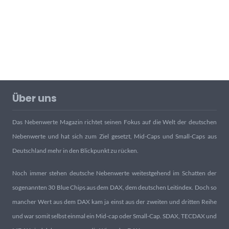
Über uns
Das Nebenwerte Magazin richtet seinen Fokus auf die Welt der deutschen
Nebenwerte und hat sich zum Ziel gesetzt, Mid-Caps und Small-Caps aus
Deutschland mehr in den Blickpunkt zu rücken.
Noch immer stehen deutsche Nebenwerte weitestgehend im Schatten der
sogenannten 30 Blue Chips aus dem DAX, dem deutschen Leitindex. Doch so
mancher Wert aus dem DAX kam ja einst aus der zweiten und dritten Reihe
und war somit selbst einmal ein Mid-cap oder Small-Cap. SDAX, TECDAX und